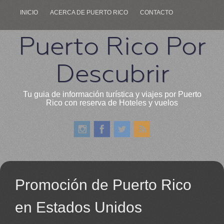
INICIO
ACERCA DE PUERTO RICO
CONTACTO
Puerto Rico Por
Descubrir
Tu guia de información turística y viajes por Puerto
Rico con reserva de Hoteles y vuelos
Promoción de Puerto Rico
en Estados Unidos