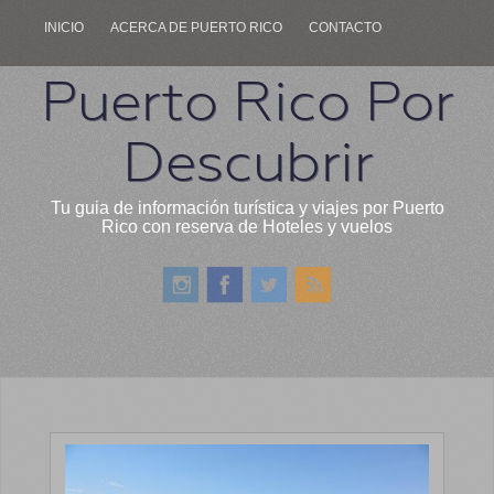
INICIO
ACERCA DE PUERTO RICO
CONTACTO
Puerto Rico Por
Descubrir
Tu guia de información turística y viajes por Puerto
Rico con reserva de Hoteles y vuelos