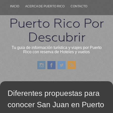
INICIO
ACERCA DE PUERTO RICO
CONTACTO
Puerto Rico Por
Descubrir
Tu guia de información turística y viajes por Puerto
Rico con reserva de Hoteles y vuelos
Diferentes propuestas para
conocer San Juan en Puerto