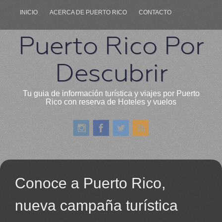
INICIO
ACERCA DE PUERTO RICO
CONTACTO
Puerto Rico Por
Descubrir
Tu guia de información turística y viajes por Puerto
Rico con reserva de Hoteles y vuelos
Conoce a Puerto Rico,
nueva campaña turística