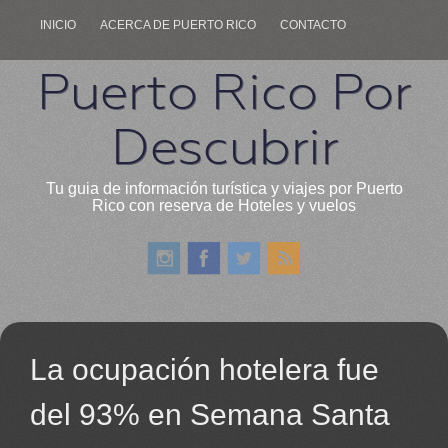
INICIO
ACERCA DE PUERTO RICO
CONTACTO
Puerto Rico Por
Descubrir
Tu guia de información turística y viajes por Puerto
Rico con reserva de Hoteles y vuelos
La ocupación hotelera fue
del 93% en Semana Santa