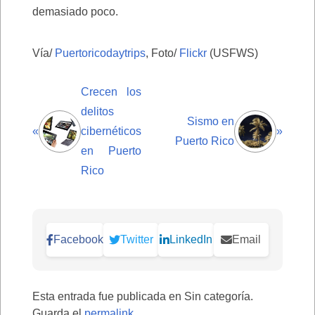
demasiado poco.
Vía/
Puertoricodaytrips
, Foto/
Flickr
(USFWS)
Crecen los
delitos
Sismo en
«
cibernéticos
»
Puerto Rico
en Puerto
Rico
Facebook
Twitter
LinkedIn
Email
Esta entrada fue publicada en Sin categoría.
Guarda el
permalink
.