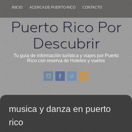
INICIO
ACERCA DE PUERTO RICO
CONTACTO
Puerto Rico Por
Descubrir
Tu guia de información turística y viajes por Puerto
Rico con reserva de Hoteles y vuelos
musica y danza en puerto
rico