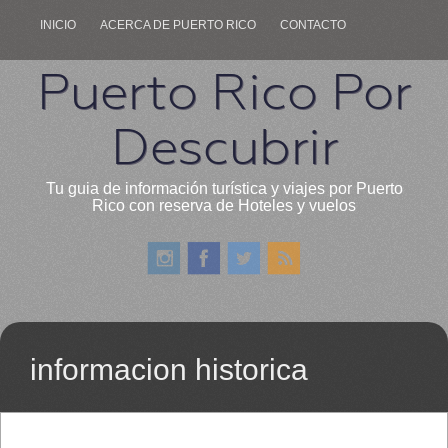
INICIO
ACERCA DE PUERTO RICO
CONTACTO
Puerto Rico Por
Descubrir
Tu guia de información turística y viajes por Puerto
Rico con reserva de Hoteles y vuelos
informacion historica