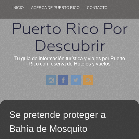
INICIO
ACERCA DE PUERTO RICO
CONTACTO
Puerto Rico Por
Descubrir
Tu guia de información turística y viajes por Puerto
Rico con reserva de Hoteles y vuelos
Se pretende proteger a
Bahía de Mosquito