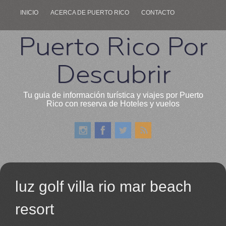
INICIO
ACERCA DE PUERTO RICO
CONTACTO
Puerto Rico Por
Descubrir
Tu guia de información turística y viajes por Puerto
Rico con reserva de Hoteles y vuelos
luz golf villa rio mar beach
resort